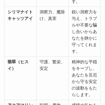
す。
シリマナイト
洞察力、魔除
鋭い洞察力を
キャッツアイ
け、真実
与え、トラブ
ルや不要な騙
し合いからあ
なたを静かに
守ってくれま
す。
翡翠（ヒス
守護、繁栄、
精神的な平穏
イ）
安定
をキープし、
あなたを災厄
から守る安定
の波動をもた
らします。