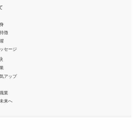
て
身
特徴
躍
メッセージ
訣
果
運気アップ
職業
く未来へ